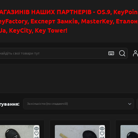
АЗИНІВ НАШИХ ПАРТНЕРІВ - OS.9, KeyPoin
eyFactory, Експерт Замків, MasterKey, Етало
a, KeyCity, Key Tower!
тування: