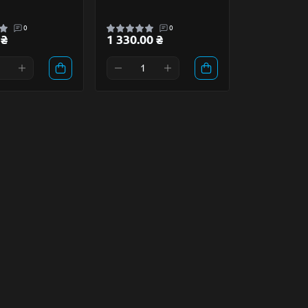
0
0
 ₴
1 330.00 ₴