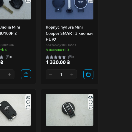
ключа Mini
Корпус пульта Mini
HU100P 2
Cooper SMART 3 кнопки
HU92
 00006086
Код товару: 00016541
і: 6
В наявності: 3
0
0
 ₴
1 320.00 ₴