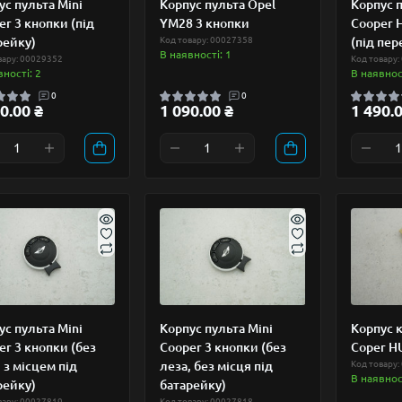
ус пульта Mini
Корпус пульта Opel
Корпус п
er 3 кнопки (під
YM28 3 кнопки
Cooper 
рейку)
Код товару: 00027358
(під пер
В наявності: 1
вару: 00029352
Код товару:
вності: 2
В наявност
0
0
0.00 ₴
1 090.00 ₴
1 490.0
ус пульта Mini
Корпус пульта Mini
Корпус 
er 3 кнопки (без
Cooper 3 кнопки (без
Coper H
 з місцем під
леза, без місця під
Код товару:
В наявност
рейку)
батарейку)
вару: 00027819
Код товару: 00027818