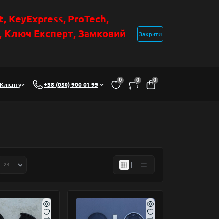
t
, KeyExpress, ProTech,
н, Ключ Експер
т
,
Замковий
Закрити
0
0
0
Клієнту
+38 (050) 900 01 99