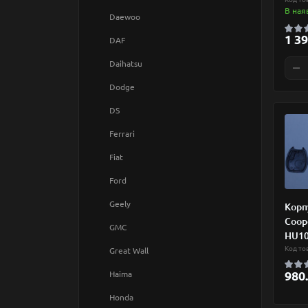
Самоклейка
В ная
Daewoo
Силікон
1 39
DAF
Авто
Шкіра
Daihatsu
Бренд
Браслети
Dodge
Валюта
DS
Визначні місця
Ferrari
Природа
Fiat
Різне
Ford
Тваринки
Geely
Корп
Coop
GMC
HU1
Код то
Great Wall
980.
Haima
Honda