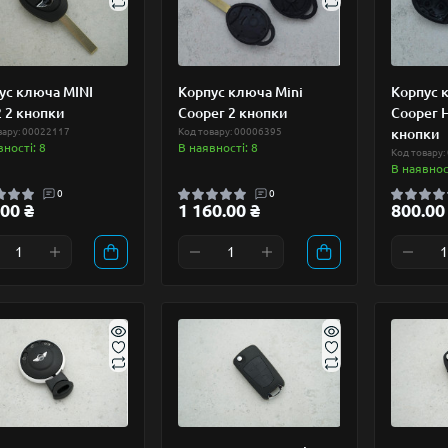
ус ключа MINI
Корпус ключа Mini
Корпус 
 2 кнопки
Cooper 2 кнопки
Cooper 
вару: 00022117
Код товару: 00006395
кнопки
вності: 8
В наявності: 8
Код товару:
В наявност
0
0
00 ₴
1 160.00 ₴
800.00