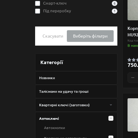
Смарт-ключ
6
Під переробку
1
Корп
HU92
Скасувати
Виберіть фільтри
Код то
В ная
Категорії
750.
Новинки
Талісмани на удачу та гроші
Квартирні ключі (заготовки)
Європрофіль
Автоключі
Пантограф
Автокнопки
Сувальдні