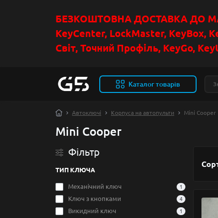
БЕЗКОШТОВНА ДОСТАВКА ДО МАГ
KeyCenter, LockMaster, KeyBox, K
Світ, Точний Профіль, KeyGo, KeyU
Каталог товарів
Автоключі
Корпуса на автопульти
Mini Cooper
Mini Cooper
Фільтр
Сор
ТИП КЛЮЧА
Механічний ключ
1
Ключ з кнопками
4
Викидний ключ
1