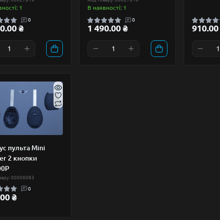
вності: 1
В наявності: 1
0
0
0.00 ₴
1 490.00 ₴
910.00
ус пульта Mini
er 2 кнопки
00P
вару: 00006083
0
00 ₴