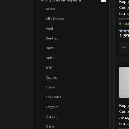
Корпуса на автопульти
Корп
Сейфові
Coop
Acura
бата
Фіни
Alfa Romeo
Код то
В ная
Польські лоби
Audi
1 59
Ригельні
Bentley
Круглі
Електрощитові-тамбури
BMW
Плоскі
Помпові, тубулярні
Buick
Ячейки
BYD
Хрестоподібні
Cadillac
Мультилок
Chery
Інші
Chevrolet
Домофони
Корп
Chrysler
Coop
Безконтактний пластик
Citroen
леза,
Контактний пластик
бата
Dacia
Код то