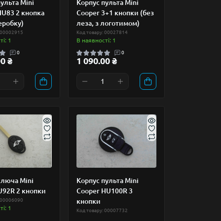
ульта Mini
Корпус пульта Mini
HU83 2 кнопка
Cooper 3+1 кнопки (без
еробку)
леза, з логотимом)
 00002915
Код товару: 00027814
і: 1
В наявності: 1
0
0
0 ₴
1 090.00 ₴
ключа Mini
Корпус пульта Mini
U92R 2 кнопки
Cooper HU100R 3
 00006090
кнопки
і: 1
Код товару: 00007732