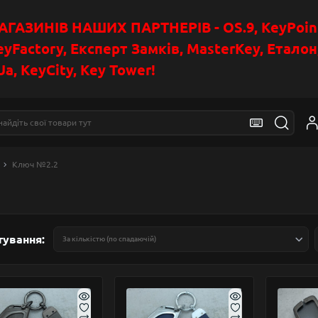
АЗИНІВ НАШИХ ПАРТНЕРІВ - OS.9, KeyPoin
eyFactory, Експерт Замків, MasterKey, Етало
a, KeyCity, Key Tower!
Ключ №2.2
тування: