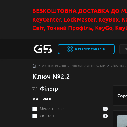
БЕЗКОШТОВНА ДОСТАВКА ДО МАГ
KeyCenter, LockMaster, KeyBox, K
Світ, Точний Профіль, KeyGo, KeyU
Каталог товарів
Автоаксесуари
Чохли на автопульти
Chevrolet
Ключ №2.2
Фільтр
Сор
МАТЕРІАЛ
Метал + шкіра
5
Силікон
1