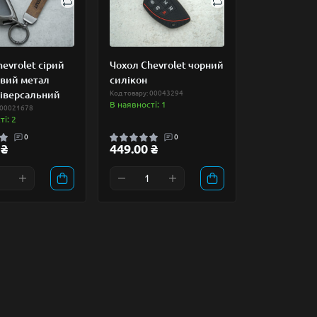
evrolet сірий
Чохол Chevrolet чорний
вий метал
силікон
ніверсальний
Код товару: 00043294
В наявності: 1
 00021678
і: 2
0
0
 ₴
449.00 ₴