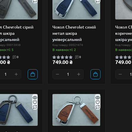
л Chevrolet сірий
Чохол Chevrolet синій
Чохол Ch
л шкіра
метал шкіра
коричне
ерсальний
універсальний
шкіра у
вару: 00013938
Код товару: 00021676
Код товару:
вності: 5
В наявності: 2
В наявност
0
0
00 ₴
749.00 ₴
749.00