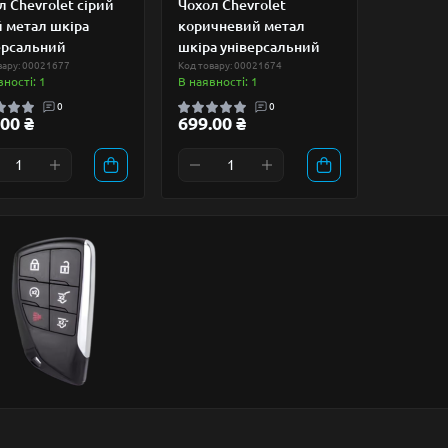
л Chevrolet сірий
Чохол Chevrolet
й метал шкіра
коричневий метал
ерсальний
шкіра універсальний
вару: 00021677
Код товару: 00021674
вності: 1
В наявності: 1
0
0
00 ₴
699.00 ₴