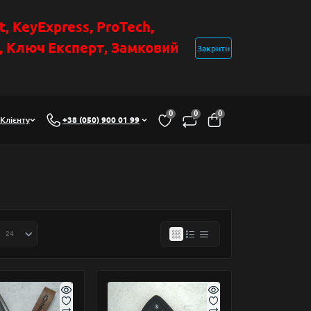
t
, KeyExpress, ProTech,
н, Ключ Експер
т
,
Замковий
Закрити
0
0
0
Клієнту
+38 (050) 900 01 99