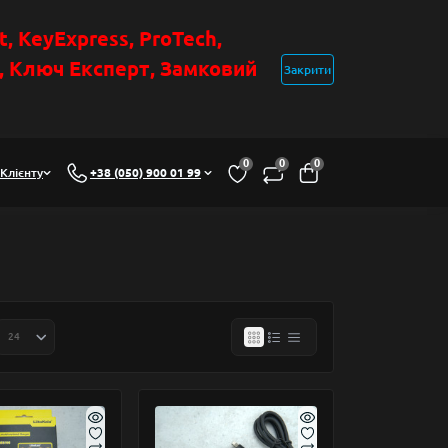
t
, KeyExpress, ProTech,
н, Ключ Експер
т
,
Замковий
Закрити
0
0
0
Клієнту
+38 (050) 900 01 99