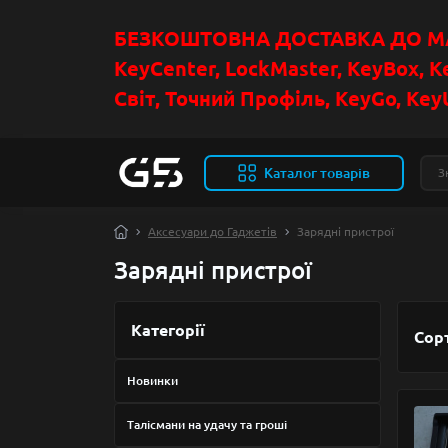
БЕЗКОШТОВНА ДОСТАВКА ДО МАГ
KeyCenter, LockMaster, KeyBox, K
Світ, Точний Профіль, KeyGo, KeyU
Каталог товарів
Аксесуари до Гаджетів
Зарядні пристрої
Зарядні пристрої
Категорії
Сор
Новинки
Талісмани на удачу та гроші