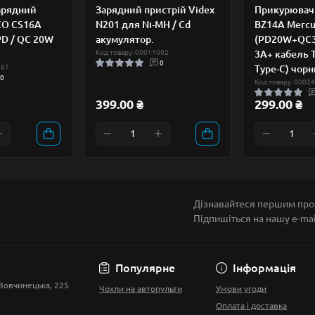
арядний
Зарядний пристрій Videx
Прикурюва
CO CS16A
N201 для Ni-MH / Cd
BZ14A Mercu
PD / QC 20W
акумулятор.
(PD20W+QC3.
Код товару: 00011002
3A+ кабель T
0
287
Type-C) чор
0
Код товару: 0002
399.00 ₴
299.00 ₴
Дізнавайтеся першим про 
Підпишіться на нашу e-ma
Умови угоди
Популярне
Інформація
 Вовчинецька, 225
Чохли на автопульти
Умови угоди
Оплата і доставка