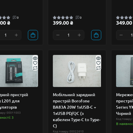
0
0
00 ₴
399.00 ₴
349.00
дний пристрій
Мобільний зарядний
Мереже
x L201 для
пристрій Borofone
пристрій
уляторів
BA83A 20W 1xUSB-C +
Series 
вару: 00011003
1xUSB PD/QC (з
Чорний
вності: 3
кабелем Type-C to Type-
Код товару:
В наявност
C)
Код товару: 00022610