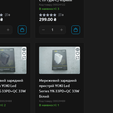
Код товару: 00024122
В наявності: 3
0
0
 ₴
299.00 ₴
вий зарядний
Мережевий зарядний
 YOKI Led
пристрій YOKI Led
YK-33PD+QC 33W
Series YK-33PD+QC 33W
Білий
 00029488
Код товару: 00029489
і: 2
В наявності: 1