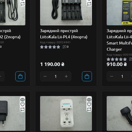
истрій
Зарядний пристрій
Зарядний пр
202 (2порта)
LiitoKala Lii-PL4 (4порта)
LiitoKala Lii
609
Код товару: 00024441
Smart Multif
0
0
Charger
Код товару: 0001
1 190.00 ₴
910.00 ₴