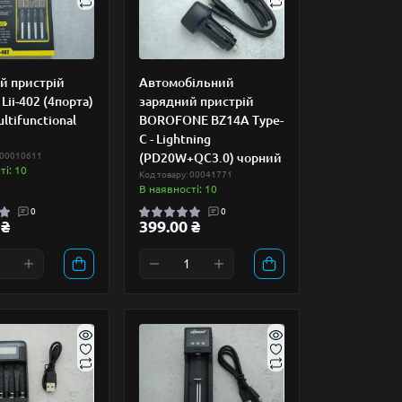
й пристрій
Автомобільний
 Lii-402 (4порта)
зарядний пристрій
ltifunctional
BOROFONE BZ14A Type-
C - Lightning
 00010611
(PD20W+QC3.0) чорний
ті: 10
Код товару: 00041771
В наявності: 10
0
0
 ₴
399.00 ₴