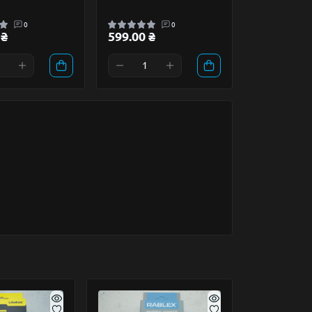
0
0
 ₴
599.00 ₴