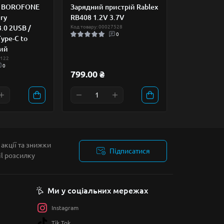
ч BOROFONE
Зарядний пристрій Rablex
ry
RB408 1.2V 3.7V
0 2USB /
Код товару: 00027528
0
ype-C to
ний
4122
0
799.00 ₴
акції та знижки
Підписатися
il розсилку
Ми у соціальних мережах
Instagram
Tik Tok