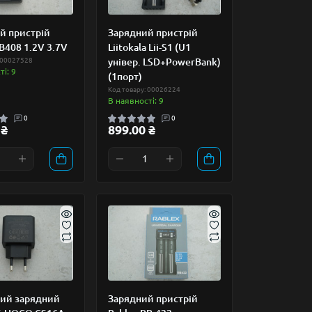
й пристрій
Зарядний пристрій
B408 1.2V 3.7V
Liitokala Lii-S1 (U1
 00027528
універ. LSD+PowerBank)
і: 9
(1порт)
Код товару: 00026224
В наявності: 9
0
0
 ₴
899.00 ₴
ий зарядний
Зарядний пристрій