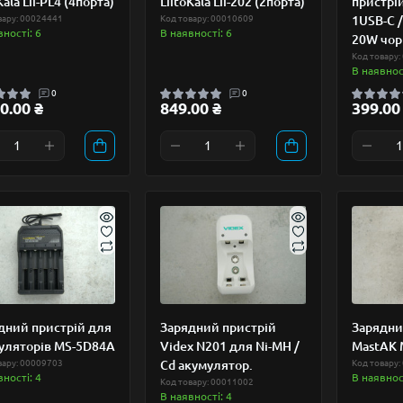
Kala Lii-PL4 (4порта)
LiitoKala Lii-202 (2порта)
пристрі
вару: 00024441
Код товару: 00010609
1USB-C /
вності: 6
В наявності: 6
20W чор
Код товару:
В наявност
0
0
0.00 ₴
849.00 ₴
399.00
дний пристрій для
Зарядний пристрій
Зарядни
уляторів MS-5D84A
Videx N201 для Ni-MH /
MastAK 
вару: 00009703
Cd акумулятор.
Код товару:
вності: 4
В наявност
Код товару: 00011002
В наявності: 4