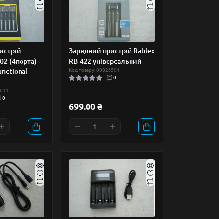
истрій
Зарядний пристрій Rablex
-402 (4порта)
RB-422 універсальний
unctional
Код товару: 00026501
0
0611
0
699.00 ₴