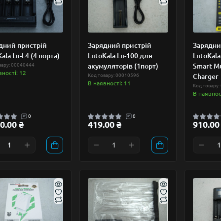
дний пристрій
Зарядний пристрій
Зарядни
Kala Lii-L4 (4 порта)
LiitoKala Lii-100 для
LiitoKala
вару: 00040444
акумуляторів (1порт)
Smart Mu
вності: 12
Код товару: 00010596
Charger
В наявності: 11
Код товару:
В наявнос
0
0
0.00 ₴
419.00 ₴
910.00