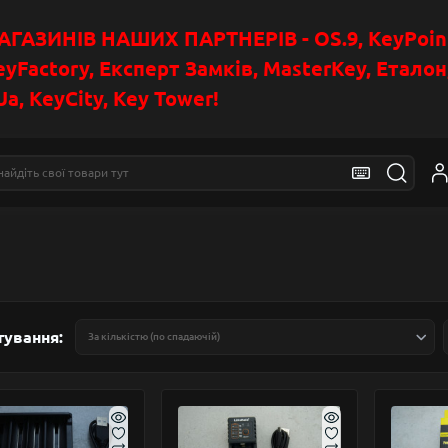
АЗИНІВ НАШИХ ПАРТНЕРІВ - OS.9, KeyPoin
eyFactory, Експерт Замків, MasterKey, Етало
a, KeyCity, Key Tower!
тування: