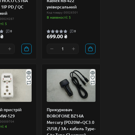
й HOCO CS16A
Rablex RB-422
 1IP PD / QC
універсальний
ний
Код товару: 00026501
В наявності: 5
 00024287
і: 5
0
0
 ₴
699.00 ₴
й пристрій
Прикурювач
MW-129
BOROFONE BZ14A
 00009704
Mercury (PD20W+QC3.0
і: 4
2USB / 3A+ кабель Type-
C to Type-C) чорний