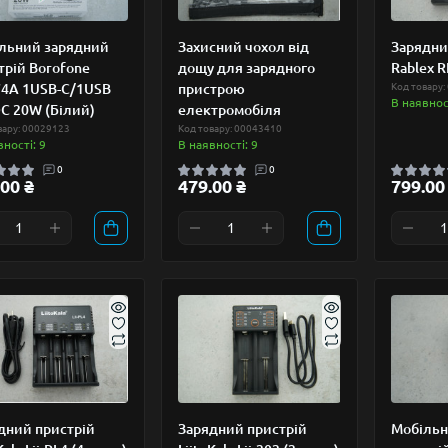
льний зарядний
Захисний чохол від
Зарядни
трій Borofone
дощу для зарядного
Rablex R
4A 1USB-C/1USB
пристрою
Код товару:
В наявност
C 20W (Білий)
електромобіля
вару: 00029123
Код товару: 00043410
вності: 9
В наявності: 9
0
0
00 ₴
479.00 ₴
799.00
дний пристрій
Зарядний пристрій
Мобільн